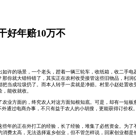
干好年赔10万不
许的场景，一个老头，蹬着一辆三轮车，收纸箱，收二手电器
？那你就大错特错了，其实正在农村收受接管这些旧物品，利润
都把当成垃圾扔了。而本人转手一卖就是净赔。村里小赵处置收
捡，能收就收。
农业方面的，终究农人对这方面知根知底。可是，却有一短板愈
！不外通过电商办事，不只有益于农人的小胡搜，更能获得订价权
些年的正在外打工的经验，长了经验，堆集了必然资金。为了不
的消费太高，无法选择返乡创业，但不管怎样说，回家创业都是