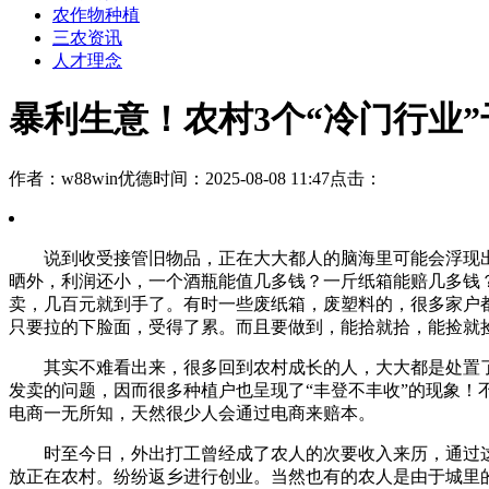
农作物种植
三农资讯
人才理念
暴利生意！农村3个“冷门行业”
作者：w88win优德
时间：2025-08-08 11:47
点击：
说到收受接管旧物品，正在大大都人的脑海里可能会浮现出如
晒外，利润还小，一个酒瓶能值几多钱？一斤纸箱能赔几多钱
卖，几百元就到手了。有时一些废纸箱，废塑料的，很多家户
只要拉的下脸面，受得了累。而且要做到，能拾就拾，能捡就
其实不难看出来，很多回到农村成长的人，大大都是处置了
发卖的问题，因而很多种植户也呈现了“丰登不丰收”的现象
电商一无所知，天然很少人会通过电商来赔本。
时至今日，外出打工曾经成了农人的次要收入来历，通过这
放正在农村。纷纷返乡进行创业。当然也有的农人是由于城里