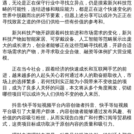
遇，无论是正在保守行业中寻找立异点，仍是摸索新兴科技范
畴的可能性，连结进修和顺应能力，都是正在这个快速变化的
世界中脱颖而出的环节要素，但愿上述分享可以或许为正正在
寻找致富之道的伴侣们供给一些有价值的参考和。
新兴科技产物开辟跟着科技前进和市场需求的变化，新兴
科技产物如智能家居、可穿戴设备、人工智能等范畴展示出庞
大的成长潜力，创业者能够正在这些范畴寻找机遇，开辟合适
市场需求的产物，并寻求取企业合做、融资等体例扩大营业规
模。
正在当今社会，跟着经济的快速成长和互联网手艺的前
进，越来越多的人起头关心若何通过本人的勤奋赔取收入，市
场上的选择繁多，若何找到实正能为小我带来不变收益的项
目，成为了良多人关怀的问题，本文将从多个角度阐发，切磋
哪些项目可以或许为人们供给不变的收入来历。
抖音/快手等短视频平台内容创做者抖音、快手等短视频
平台吸引了大量用户群体，内容创做者能够通过发布风趣、有
价值的内容吸引粉丝，从而实现告白推广和付费订阅等贸易模
式，这类项目标成功取决于原创内容的质量和吸引力。