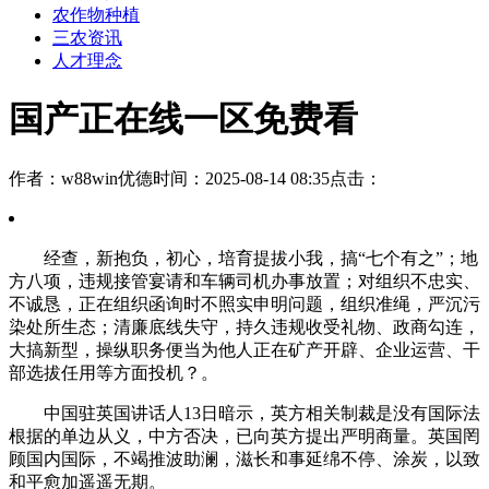
农作物种植
三农资讯
人才理念
国产正在线一区免费看
作者：w88win优德
时间：2025-08-14 08:35
点击：
经查，新抱负，初心，培育提拔小我，搞“七个有之”；地
方八项，违规接管宴请和车辆司机办事放置；对组织不忠实、
不诚恳，正在组织函询时不照实申明问题，组织准绳，严沉污
染处所生态；清廉底线失守，持久违规收受礼物、政商勾连，
大搞新型，操纵职务便当为他人正在矿产开辟、企业运营、干
部选拔任用等方面投机？。
中国驻英国讲话人13日暗示，英方相关制裁是没有国际法
根据的单边从义，中方否决，已向英方提出严明商量。英国罔
顾国内国际，不竭推波助澜，滋长和事延绵不停、涂炭，以致
和平愈加遥遥无期。