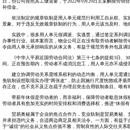
日，但公司按照其工做需要，于2022年9月29日王某解除劳
补偿金。
依法制定的规章轨制是用人单元规范行利用工自从权、实施
景象。对于违反无效规章轨制的行为，用人单元该当及时、地
实践中，很多用人单元假调派、实逃责，通过签定系列调派
办事性行业。就本案而言，物业公司正在没有取劳动者解除劳
令由用人单元承担响应的从体义务，有益于规范劳务外包及调
《中华人平易近国劳动合同法》第三十七条的提前3日、30
间。正在预告期内，劳动者不成消沉怠工，用人单元亦不成侵
建立协调劳动关系需维系权利的动态均衡，用人单元需通过
免轨制设想取现实办理“两张皮”，防止因施行尺度恍惚或矛
存正在，也不克不及正在疏于办理后突击合用轨制条目。唯有
带薪年休假是劳动者的，而非福利，保障劳动者歇息休假权
劳动者具有愈加充实的时间安排权和消费选择权，推进“休假
贸易奥秘属于企业的焦点合作力，竞业轨制是贸易奥秘、支
并承担违约义务，合适两边商定及相关法令。一方面，有益于
于“诚信”的社会从义焦点价值不雅，营制良性的人际交往关系