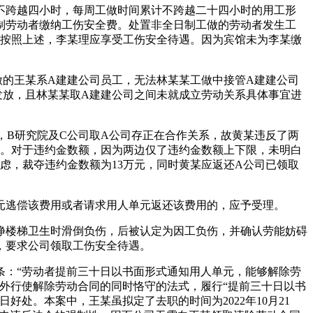
跨越四小时，每周工做时间累计不跨越二十四小时的用工形
日制劳动者缴纳工伤安全费。处置非全日制工做的劳动者发生工
。按照上述，李某理应享受工伤安全待遇。因为宾馆未为李某缴
的王某系A建建公司员工，无法林某某工做中接管A建建公司
发放，且林某某取A建建公司之间未就成立劳动关系具体事宜进
B研究院及C公司取A公司存正在合作关系，故黄某违反了两
金。对于违约金数额，因为两边仅了违约金数额上下限，未明白
虑，裁夺违约金数额为13万元，同时黄某应返还A公司已领取
逃偿该费用或者请求用人单元返还该费用的，应予受理。
洁净楼梯卫生时滑倒负伤，后被认定为因工负伤，并确认劳能妨碍
裁，要求公司领取工伤安全待遇。
：“劳动者提前三十日以书面形式通知用人单元，能够解除劳
外行使解除劳动合同的同时恪守的法式，履行“提前三十日以书
处。本案中，王某虽拟定了去职的时间为2022年10月21