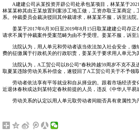
A建建公司从某投资开辟公司处承包某项目，林某某于2021
林某某称其由王某放置到案涉工地工做，工资亦取王某商定，
系。仲裁委员会裁决驳回其仲裁请求，林某某不服，诉至法院
姜某于2017年6月30日至2019年8月15日取某建建公司
请求不属于仲裁案件受案范畴为由不予受理。姜某不服，诉至法院
法院认为，用人单元和劳动者该当依法加入社会安全，缴纳
费的征缴属于行政机关的行政职责，姜某关于要求用人单元为其补
法院认为，A工贸公司以B公司“春秋跨越59周岁不克不及
取夏某违除劳动关系补偿金，遂驳回了A工贸公司关于不予领
劳动者依法享有平等就业和自从择业的。跟着市场经济变化，
近退休春秋或达到某特定春秋前提的人员，违反《中华人平易
劳动关系的认定以用人单元取劳动者间能否具有隶属性为尺