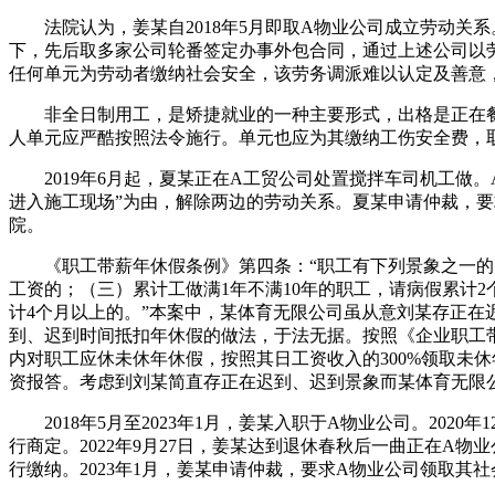
法院认为，姜某自2018年5月即取A物业公司成立劳动关系
下，先后取多家公司轮番签定办事外包合同，通过上述公司以
任何单元为劳动者缴纳社会安全，该劳务调派难以认定及善意
非全日制用工，是矫捷就业的一种主要形式，出格是正在餐
人单元应严酷按照法令施行。单元也应为其缴纳工伤安全费，
2019年6月起，夏某正在A工贸公司处置搅拌车司机工做。
进入施工现场”为由，解除两边的劳动关系。夏某申请仲裁，
院。
《职工带薪年休假条例》第四条：“职工有下列景象之一的，
工资的；（三）累计工做满1年不满10年的职工，请病假累计2
计4个月以上的。”本案中，某体育无限公司虽从意刘某存正
到、迟到时间抵扣年休假的做法，于法无据。按照《企业职工
内对职工应休未休年休假，按照其日工资收入的300%领取未
资报答。考虑到刘某简直存正在迟到、迟到景象而某体育无限
2018年5月至2023年1月，姜某入职于A物业公司。20
行商定。2022年9月27日，姜某达到退休春秋后一曲正在A物
行缴纳。2023年1月，姜某申请仲裁，要求A物业公司领取