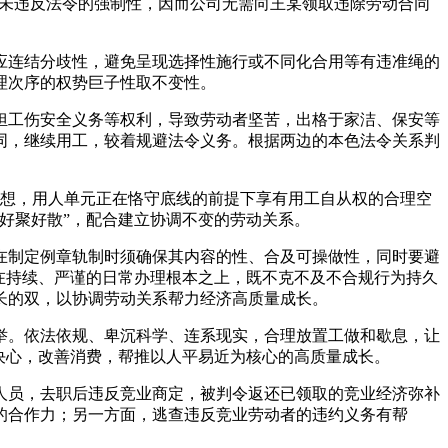
置，未违反法令的强制性，因而公司无需向王某领取违除劳动合同
连结分歧性，避免呈现选择性施行或不同化合用等有违准绳的
理次序的权势巨子性取不变性。
工伤安全义务等权利，导致劳动者坚苦，出格于家洁、保安等
同，继续用工，较着规避法令义务。根据两边的本色法令关系判
想，用人单元正在恪守底线的前提下享有用工自从权的合理空
好聚好散”，配合建立协调不变的劳动关系。
制定例章轨制时须确保其内容的性、合及可操做性，同时要避
在持续、严谨的日常办理根本之上，既不克不及不合规行为持久
长的双，以协调劳动关系帮力经济高质量成长。
。依法依规、卑沉科学、连系现实，合理放置工做和歇息，让
决心，改善消费，帮推以人平易近为核心的高质量成长。
员，去职后违反竞业商定，被判令返还已领取的竞业经济弥补
的合作力；另一方面，逃查违反竞业劳动者的违约义务有帮