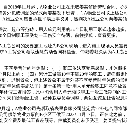
。自2018年11月起，A物业公司正在未取姜某解除劳动合同、
劳务外包或调派的形式向姜某发下班资，而A物业公司取上述公
，A物业公司该当承担平易近事义务，遂判决A物业公司向姜某
饮、超市等范畴，用人单元利用的非全日制用工形式越来越多。
取全日制职工享受划一工伤安全待遇。前往搜狐，查看更多。
A工贸公司的次要施工地址为B公司现场，进入施工现场人员需要
要求A工贸公司领取违除劳动合同补偿金。仲裁委裁决认为A工贸
不享受昔时的年休假：（一）职工依法享受寒暑假，其休假多于
个月以上的；（四）累计工做满10年不满20年的职工，请病假累
在迟到、迟到景象，但上述景象不属于刘某不享受昔时年休假的景
带薪年休假实施法子》第十条第一款“用人单元经职工同意不放
休年休假工资报答，此中包含用人单元领取职工一般工做期间的工资
公司未扣除响应工资，经仲裁委员会调整，两边互谅互让告竣息
20年12月起，A物业公司先后取省表里多家公司签定营业外包合
业公司供给物业办事的B小区工做至2023年1月17日。正在此
其社会安全费及最低工资差额等。仲裁委员会未予受理，姜某提告状