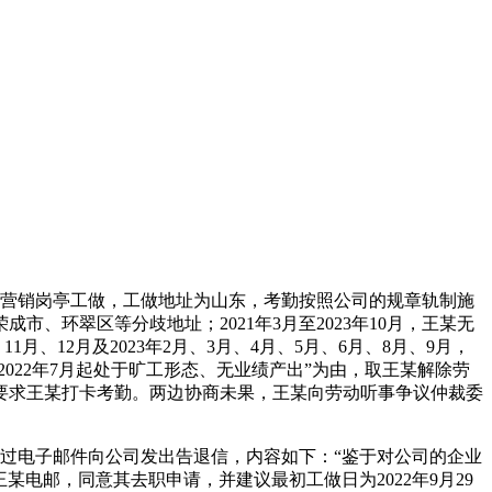
市场营销岗亭工做，工做地址为山东，考勤按照公司的规章轨制施
荣成市、环翠区等分歧地址；2021年3月至2023年10月，王某无
1月、12月及2023年2月、3月、4月、5月、6月、8月、9月，
2022年7月起处于旷工形态、无业绩产出”为由，取王某解除劳
要求王某打卡考勤。两边协商未果，王某向劳动听事争议仲裁委
，王某通过电子邮件向公司发出告退信，内容如下：“鉴于对公司的企业
王某电邮，同意其去职申请，并建议最初工做日为2022年9月29