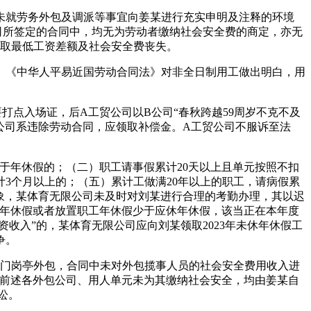
亦未就劳务外包及调派等事宜向姜某进行充实申明及注释的环境
司所签定的合同中，均无为劳动者缴纳社会安全费的商定，亦无
领取最低工资差额及社会安全费丧失。
《中华人平易近国劳动合同法》对非全日制用工做出明白，用
打点入场证，后A工贸公司以B公司“春秋跨越59周岁不克不及
公司系违除劳动合同，应领取补偿金。A工贸公司不服诉至法
年休假的；（二）职工请事假累计20天以上且单元按照不扣
计3个月以上的；（五）累计工做满20年以上的职工，请病假累
象，某体育无限公司未及时对刘某进行合理的考勤办理，其以迟
置年休假或者放置职工年休假少于应休年休假，该当正在本年度
收入”的，某体育无限公司应向刘某领取2023年未休年休假工
争。
同将部门岗亭外包，合同中未对外包揽事人员的社会安全费用收入进
之前，前述各外包公司、用人单元未为其缴纳社会安全，均由姜某自
讼。