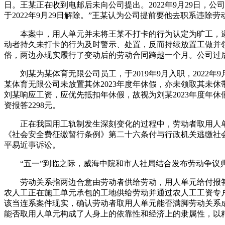
日。王某正在收到电邮后未向公司提出。2022年9月29日，
于2022年9月29日解除。”王某认为公司提前要他去职系违除
本案中，用人单元并未将王某不打卡的行为认定为旷工，遂
动者持久未打卡的行为及时警示、处置，反而持续放置工做并
俗，两边亦现实履行了变动后的劳动合同跨越一个月。公司过
刘某为某体育无限公司员工，于2019年9月入职，2022年9
某体育无限公司未放置其休2023年度年休假，亦未领取其未休
刘某响应工资，应优先抵扣年休假，故视为刘某2023年度年
资报答2298元。
正在我国用工轨制发生深刻变化的过程中，劳动者取用人单
《社会安全费征缴暂行条例》第二十六条付与行政机关逃缴社
平易近事诉讼。
“五一”到临之际，威海中院和市人社局结合发布劳动争议典
劳动关系指两边合意由劳动者供给劳动，用人单元给付报答
农人工正在施工单元承包的工地供给劳动并通过农人工工资专
该当连系案件现实，确认劳动者取用人单元能否满脚劳动关系
能否取用人单元构成了人身上的依靠性和经济上的隶属性，以