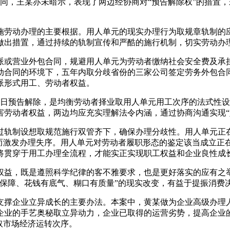
动合同，王某亦未暗示，表现了两边经协商对“预告解除权”的措
劳动办理的主要根据。用人单元的现实办理行为取规章轨制的应
做出措置，通过持续的轨制宣传和严酷的施行机制，切实劳动办
或营业外包合同，规避用人单元为劳动者缴纳社会安全费及承担
动合同的环境下，五年内取分歧省份的三家公司签定劳务外包合
派形式用工、劳动者权益。
日预告解除，是均衡劳动者择业取用人单元用工次序的法式性设
害劳动者权益，两边均应充实理解法令内涵，通过协商沟通实现“
轨制设想取规范施行双管齐下，确保办理分歧性。用人单元正在
盾而激发办理失序。用人单元对劳动者履职形态的鉴定该当成立正
将贯穿于用工办理全流程，才能实正实现职工权益和企业良性成
益，既是遵照科学纪律的客不雅要求，也是更好落实的应有之举
有保障、花钱有底气、糊口有质量”的现实改变，有益于提振消费
撑企业立异成长的主要办法。本案中，黄某做为企业高级办理人
企业的手艺奥秘取立异动力，企业已取得的运营劣势，提高企业
取市场经济运转次序。