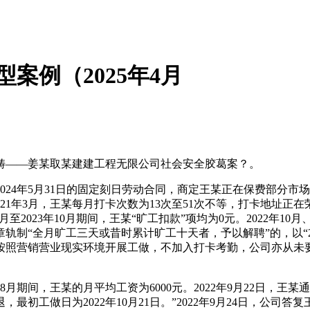
案例（2025年4月
——姜某取某建建工程无限公司社会安全胶葛案？。
024年5月31日的固定刻日劳动合同，商定王某正在保费部分
至2021年3月，王某每月打卡次数为13次至51次不等，打卡地址正在
2023年10月期间，王某“旷工扣款”项均为0元。2022年10月、1
规章轨制“全月旷工三天或昔时累计旷工十天者，予以解聘”的，以“
按照营销营业现实环境开展工做，不加入打卡考勤，公司亦从未
2年8月期间，王某的月平均工资为6000元。2022年9月22日
工做日为2022年10月21日。”2022年9月24日，公司答复