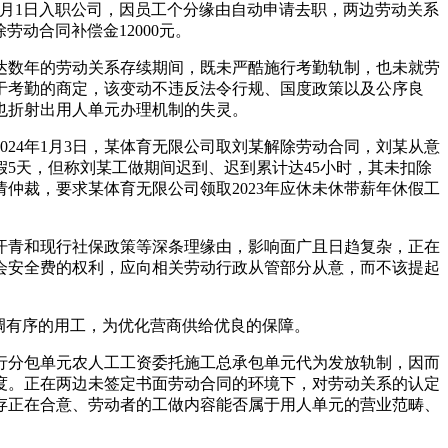
年3月1日入职公司，因员工个分缘由自动申请去职，两边劳动关系
劳动合同补偿金12000元。
数年的劳动关系存续期间，既未严酷施行考勤轨制，也未就劳
于考勤的商定，该变动不违反法令行规、国度政策以及公序良
也折射出用人单元办理机制的失灵。
2024年1月3日，某体育无限公司取刘某解除劳动合同，刘某从意
假5天，但称刘某工做期间迟到、迟到累计达45小时，其未扣除
仲裁，要求某体育无限公司领取2023年应休未休带薪年休假工
青和现行社保政策等深条理缘由，影响面广且日趋复杂，正在
会安全费的权利，应向相关劳动行政从管部分从意，而不该提起
调有序的用工，为优化营商供给优良的保障。
分包单元农人工工资委托施工总承包单元代为发放轨制，因而
度。正在两边未签定书面劳动合同的环境下，对劳动关系的认定
存正在合意、劳动者的工做内容能否属于用人单元的营业范畴、