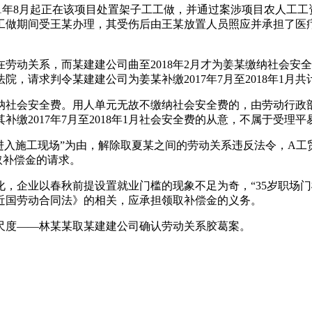
年8月起正在该项目处置架子工工做，并通过案涉项目农人工工资专
工做期间受王某办理，其受伤后由王某放置人员照应并承担了医
。
存正在劳动关系，而某建建公司曲至2018年2月才为姜某缴纳社
，请求判令某建建公司为姜某补缴2017年7月至2018年1月共
社会安全费。用人单元无故不缴纳社会安全费的，由劳动行政部
缴2017年7月至2018年1月社会安全费的从意，不属于受理
进入施工现场”为由，解除取夏某之间的劳动关系违反法令，A工
取补偿金的请求。
企业以春秋前提设置就业门槛的现象不足为奇，“35岁职场门
近国劳动合同法》的相关，应承担领取补偿金的义务。
度——林某某取某建建公司确认劳动关系胶葛案。