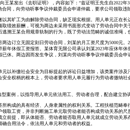
公司向王某发出《去职证明》，内容如下：“兹证明王先生自2022
劳动合同，向劳动听事争议仲裁委员会申请仲裁，要求公司领取违除
以其旷工为由解除劳动合同，缺乏现实根据。用人单元正在长达
领取绩效薪酬，可视为两边未采用书面形式变动了劳动合同中关
后逃溯王某合用规章轨制的行为，既了劳动法范畴的诚信准绳，
月两边订立无固定刻日劳动合同，刘某的月工资尺度为5000元。
带薪年休假工资报答。某体育无限公司承认刘某2023年应休年休
休假已休。两边因而发生争议，刘某向劳动听事争议仲裁委员会申请
元以补缴社会安全为目标提起的诉讼日益增加，该类案件涉及汗
会安全权柄的根本上，劳动者要求用人单元履行为劳动者缴纳社
型案例，以指导用人单元依法用工、劳动者合理，配合建立协
所构成的具有经济、人身隶属性的权利关系。工程扶植范畴奉行
户领取工资，并非判断施工单元取劳动者能否构成劳动关系的尺
成立前提，即从体能否、劳动者能否取用人单元就成立劳动关系
精确合用法令，依法用人单元和劳动者的权益。