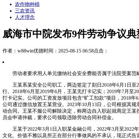
农作物种植
三农资讯
人才理念
威海市中院发布9件劳动争议典型
作者：w88win优德
时间：2025-08-15 06:58
点击：
劳动者要求用人单元缴纳社会安全费能否属于法院受案范畴
王某系某安全公司职工，两边签定了刻日2018年6月1日至2
行。2018年6月至2019年6月，王某无打卡记实；2019年7月
打卡记实。公司的工资发放项目包含“旷工扣款”项目，2018年6月至
公司通过微信放置王某营业。2023年10月13日，公司根据其
动合同。王某不服公司解除决定，称两边自入职起就商定王某
员会申请仲裁，要求公司领取违除劳动合同补偿金。
王某于2022年3月1日入职某金融公司，2022年3月至202
文化、价值不雅以及所正在部分行事做风的不承认，现正式告退，最初