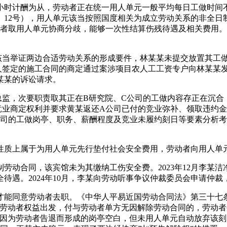
时计酬为从，劳动者正在统一用人单元一般平均每日工做时间不
3〕12号），用人单元该当按照国度相关为成立劳动关系的非全
动者取用人单元协商分歧，能够一次性结算伤残待遇及相关费用
举证两边合适劳动关系的形成要件，林某某未提交放置其工做
人签定的施工合同的商定通过案涉项目农人工工资专户向林某某
某某的诉讼请求。
，次要职责取其正在B研究院、C公司的工做内容存正在沉合，
竞业商定权利并要求黄某返还A公司已付的竞业弥补、领取违约
司的工做岗亭、职务、薪酬程度及竞业未履约刻日等要素分析考
质上属于为用人单元先行垫付社会安全费用，劳动者向用人单元
制劳动合同，该宾馆未为其缴纳工伤安全费。2023年12月李某
待遇。2024年10月，李某向劳动听事争议仲裁委员会申请仲
能同意劳动者去职。《中华人平易近国劳动合同法》第三十七条
从劳动者权益出发，付与劳动者单方无因解除劳动合同的，劳动者
为劳动者告退而形成的岗亭空白，但未用人单元自动放弃该刻日好