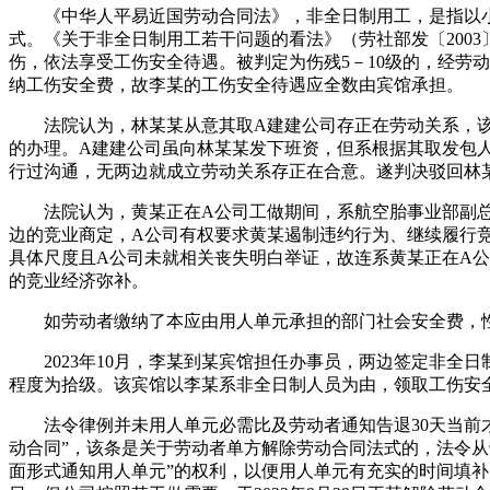
《中华人平易近国劳动合同法》，非全日制用工，是指以小
式。《关于非全日制用工若干问题的看法》（劳社部发〔200
伤，依法享受工伤安全待遇。被判定为伤残5－10级的，经劳
纳工伤安全费，故李某的工伤安全待遇应全数由宾馆承担。
法院认为，林某某从意其取A建建公司存正在劳动关系，该当
的办理。A建建公司虽向林某某发下班资，但系根据其取发包
行过沟通，无两边就成立劳动关系存正在合意。遂判决驳回林
法院认为，黄某正在A公司工做期间，系航空胎事业部副总监
边的竞业商定，A公司有权要求黄某遏制违约行为、继续履行
具体尺度且A公司未就相关丧失明白举证，故连系黄某正在A公
的竞业经济弥补。
如劳动者缴纳了本应由用人单元承担的部门社会安全费，性
2023年10月，李某到某宾馆担任办事员，两边签定非全日
程度为拾级。该宾馆以李某系非全日制人员为由，领取工伤安全
法令律例并未用人单元必需比及劳动者通知告退30天当前才
动合同”，该条是关于劳动者单方解除劳动合同法式的，法令
面形式通知用人单元”的权利，以便用人单元有充实的时间填补因