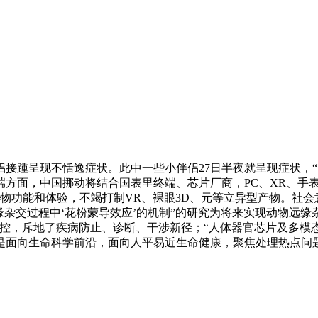
接踵呈现不恬逸症状。此中一些小伴侣27日半夜就呈现症状，
方面，中国挪动将结合国表里终端、芯片厂商，PC、XR、手表
产物功能和体验，不竭打制VR、裸眼3D、元等立异型产物。社
缘杂交过程中‘花粉蒙导效应’的机制”的研究为将来实现动物远
控，斥地了疾病防止、诊断、干涉新径；“人体器官芯片及多模
是面向生命科学前沿，面向人平易近生命健康，聚焦处理热点问