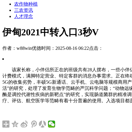
农作物种植
三农资讯
人才理念
伊甸2021中转入口3秒V
作者：w88win优德
时间：2025-08-16 06:22
点击：
该家长称，小伴侣所正在的班级共有28人摆布，一些小伴侣
计费模式，满脚特定营业、特定客群的消息办事需求。正在终端
5G的收集劣势，丰硕5G新通话、云手机、云电脑等规模商用
活”的研究，处理了发育生物学范畴的严沉科学问题；“动物远
酶是调控代谢性疾病的新靶点”的研究，实现肠道菌群的精准调
疗、评估、航空医学等范畴有着十分普遍的使用。入选项目都