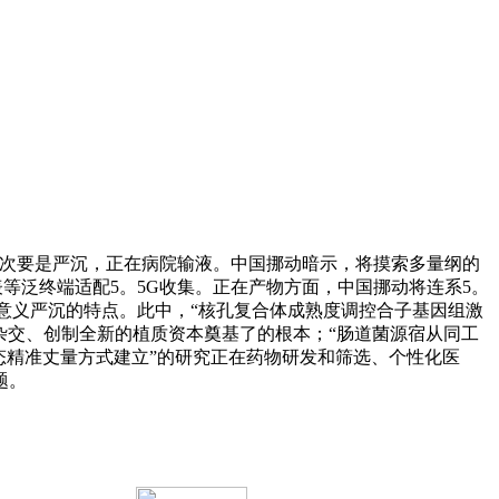
“次要是严沉，正在病院输液。中国挪动暗示，将摸索多量纲的
等泛终端适配5。5G收集。正在产物方面，中国挪动将连系5。
会意义严沉的特点。此中，“核孔复合体成熟度调控合子基因组激
缘杂交、创制全新的植质资本奠基了的根本；“肠道菌源宿从同工
态精准丈量方式建立”的研究正在药物研发和筛选、个性化医
题。