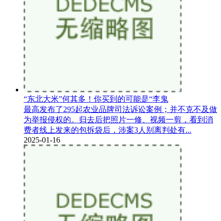
“东北大米”何其多！你买到的可能是“李鬼
最高发布了295起农业品牌司法诉讼案例；并不克不及做
为举报侵权的。归去后把照片一修、视频一剪，看到消
费者线上发来的包拆袋后，涉案3人别离判处有...
2025-01-16