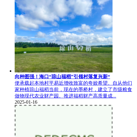
向种图强！海口“琼山福稻”引领村落复兴新“
便承载起本地村平易近增收致富的夸姣希望。自从他们
家种植琼山福稻当前，现在的墨桥村，建立了市级粮食
做物现代农业财产园。推进福稻财产高质量成...
2025-01-16