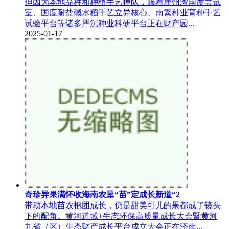
但因为本地品种和种植手艺掉队，跟着崖州湾国度尝试
室、国度耐盐碱水稻手艺立异核心、南繁种业育种手艺
试验平台等诸多严沉种业科研平台正在财产园...
2025-01-17
奇珍异果满怀收海南农垦“苗”定成长新道“2
带动本地苗农抱团成长，仍是甜美可儿的果都成了镜头
下的配角。黄河道域+生态环保高质量成长大会暨黄河
九省（区）生态财产成长平台成立大会正在济南...