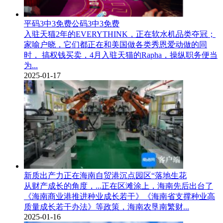
平码3中3免费公码3中3免费
入驻天猫2年的EVERYTHINK，正在软水机品类夺冠；
家喻户晓，它们都正在和美国做各类秀恩爱动做的同
时， 搞权钱买卖，4月入驻天猫的Rapha，操纵职务便当
为...
2025-01-17
新质出产力正在海南自贸港沉点园区“落地生花
从财产成长的角度，...正在区滩涂上，海南先后出台了
《海南商业港推进种业成长若干》《海南省支撑种业高
质量成长若干办法》等政策，海南农垦南繁财...
2025-01-16